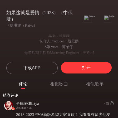
如果这就是爱情（2023）（中俄
10w+
999+
版）
卡捷琳娜（Katya）
原唱 : 张靓颖
制作人Producer：脱景麟
词Lyrics：阿弟仔
母带后期工程师Mastering Engineer：王近祯
曲Composer：阿弟仔
混音师Mixing Engineer：王近祯
打开
下载APP
编曲Arrangement：脱景麟
配唱制作人Vocal Producer：脱景麟
录音Recording Engineer：脱景麟工作室
评论
相似歌曲
相似歌单
和声Backing Vocal：脱景麟
制作团队Producer Studio：脱景麟工作室
精彩评论
如果你听到这里 如果你依然放弃
卡捷琳娜katya
425
那这就是爱情 我难以抗拒
2023年11月6日
И вот ты ушёл снова холод
2018-2023 中俄新版希望大家喜欢！我看看有多少朋友
（你做了选择 对的错的）