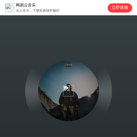
网易云音乐
立即体验
去云音乐，下载歌曲随时畅听