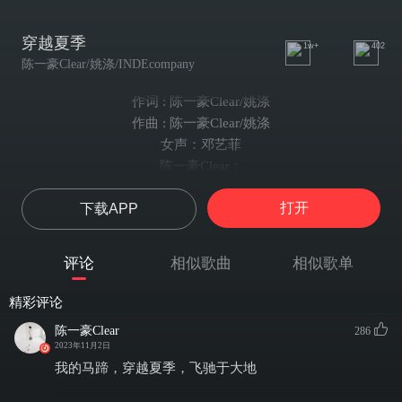
穿越夏季
1w+
402
陈一豪Clear/姚涤/INDEcompany
作词 : 陈一豪Clear/姚涤
作曲 : 陈一豪Clear/姚涤
女声：邓艺菲
陈一豪Clear：
Tell my brother they can’t touch me（告诉我兄弟他们追不上我）
打开
下载APP
They can’t touch me（他们永远追不上我）
我的马蹄
穿越夏季
评论
相似歌曲
相似歌单
飞驰于大地
I think that something wrong（我想现状可能出了点问题）
精彩评论
越是长大越是不再热烈的心脏
陈一豪Clear
286
还不如直接把谩骂全往身上涂抹
2023年11月2日
肆意妄为可有何不妥？
我的马蹄，穿越夏季，飞驰于大地
我抚摸着平静的湖泊说