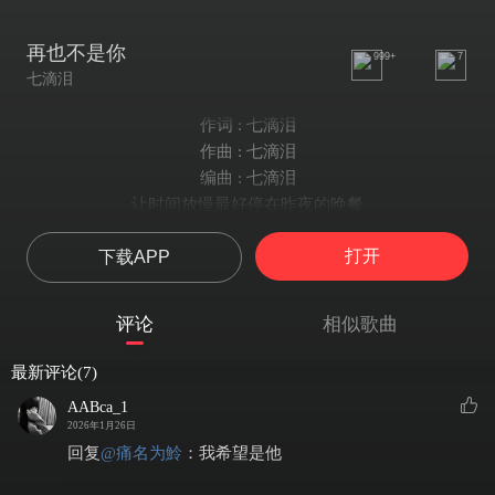
再也不是你
999+
7
七滴泪
作词 : 七滴泪
作曲 : 七滴泪
编曲 : 七滴泪
让时间放慢最好停在昨夜的晚餐
一个人闭上双眼许下不可能的心愿
打开
下载APP
早就看透了你是短暂
只是没有说破的勇敢你
你要的浪漫我无法成全
评论
相似歌曲
你走也理所当然
就应该什么都不管
最新评论(7)
做一个没心没肺的人
AABca_1
把放不下的心软一刀斩断
2026年1月26日
就应该一拍两散
回复
@
痛名为魿
：
我希望是他
做一个无情无义的自己