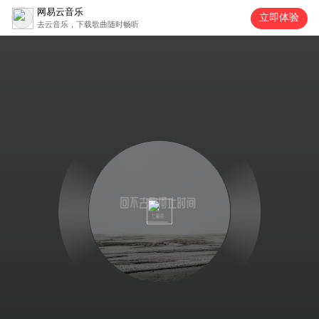
网易云音乐
立即体验
去云音乐，下载歌曲随时畅听