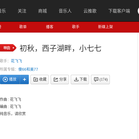
音乐
关注
商城
音乐人
云推歌
下载客户端
榜
歌单
播客
歌手
新碟上架