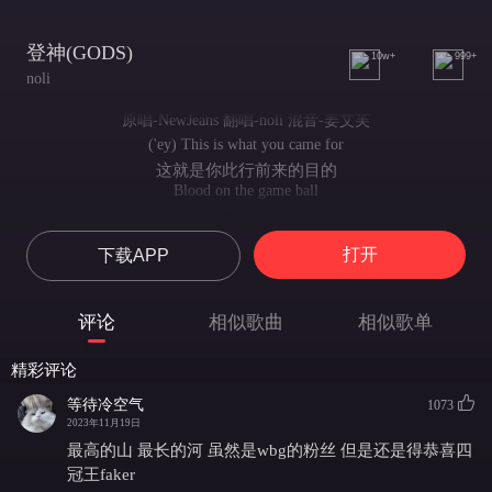
登神(GODS)
10w+
999+
noli
原唱-NewJeans 翻唱-noli 混音-姜艾芙
('ey) This is what you came for
这就是你此行前来的目的
Blood on the game ball
竞技场已被鲜血染红
Everybody dropping like rainfall
打开
下载APP
众生如雨点般自苍穹坠落
('uh') This is your moment
这是属于你的时刻
评论
相似歌曲
相似歌单
Eyes on the pulpit kid
双眼紧盯着神坛 孩子
精彩评论
I think Church just opened
我想 殿堂刚刚打开了大门
等待冷空气
1073
And they're singing your praises la-la-la
2023年11月19日
台下之人歌颂着你 唱响对你的赞誉
最高的山 最长的河 虽然是wbg的粉丝 但是还是得恭喜四
Screaming your name out la-la-loud
冠王faker