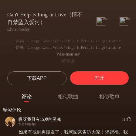
Can't Help Falling in Love（情不
999+
110
自禁坠入爱河）
Elvis Presley
作词 : George David Weiss / Hugo E Peretti / Luigi Creatore
作曲 : George David Weiss / Hugo E Peretti / Luigi Creatore
Wise men say
智者说
Only fools rush in
愚者才会如此去爱
打开
下载APP
But I can't help falling in love with you
但我注视着你，不可抑制
Shall I stay
评论
相似歌曲
相似歌单
我该留下吗
Would it be a sin
精彩评论
或许这是罪过
If I can't help falling in love with you
哎呀我只有15岁的灵魂
51
但我将无法自拔地爱上你
2017年8月8日
Like a river flows
如果有找到男朋友了，我就回來告訴大家！求祝福。我