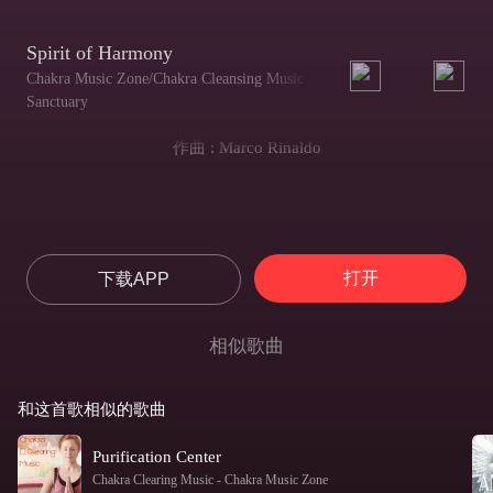
Spirit of Harmony
Chakra Music Zone/Chakra Cleansing Music
Sanctuary
作曲 : Marco Rinaldo
打开
下载APP
相似歌曲
和这首歌相似的歌曲
Purification Center
Chakra Clearing Music
-
Chakra Music Zone