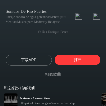
Sonidos De Río Fuertes
Paisaje sonoro de agua goteando/Mantra para
Meditar/Música para Meditar y Relajarse
作曲 : Enrique Perez
打开
下载APP
相似歌曲
和这首歌相似的歌曲
Nature's Connection
50 Spiritual Piano Songs to Soothe the Soul
-
Spa Relaxation & Spa / Música para Meditar y Relajarse / Música para Bebés