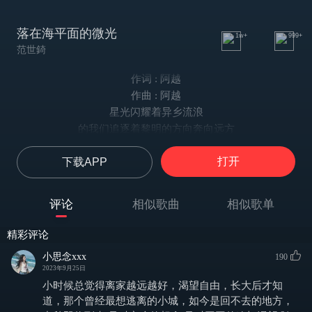
落在海平面的微光
1w+
999+
范世錡
作词 : 阿越
作曲 : 阿越
星光闪耀着异乡流浪
的我们追逐着黎明的方向奔向远方
异乡的月光
打开
下载APP
是否遥远的不一样
那年的栀子花还在开放
同样的芬芳似乎已变了花香
评论
相似歌曲
相似歌单
夕阳在绽放
落在海平面的微光
精彩评论
闪烁着浪花翻涌的感伤
小思念xxx
190
陌生的他乡追逐梦想的路上
2023年9月25日
这人潮并肩的你我寻找着梦开始的地方
小时候总觉得离家越远越好，渴望自由，长大后才知
去拥抱再微笑说声你好
道，那个曾经最想逃离的小城，如今是回不去的地方，