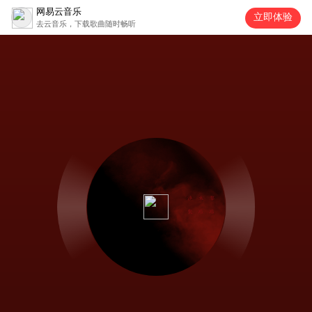
网易云音乐
立即体验
去云音乐，下载歌曲随时畅听