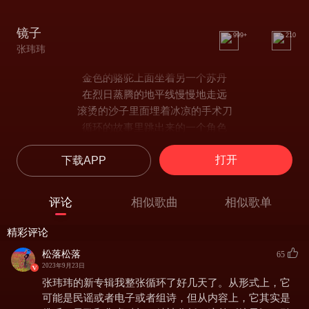
镜子
999+
210
张玮玮
金色的骆驼上面坐着另一个苏丹
在烈日蒸腾的地平线慢慢地走远
滚烫的沙子里面埋着冰凉的手术刀
循环的故事里跳出来的一个角色
沙木黎，我们从梦中醒过来
打开
下载APP
沙木黎，又掉进另一个梦里
沙木黎，我们从梦中醒过来
沙木黎，又掉进另一个梦里
评论
相似歌曲
相似歌单
隔壁房间传来爱情的声音
你躺在麻醉师的床上 天空在旋转
精彩评论
为了抛出苹果收到玫瑰而来
松落松落
65
从一种相互作用跃迁到另一种相互作用
2023年9月23日
沙木黎，我们从梦中醒过来
张玮玮的新专辑我整张循环了好几天了。从形式上，它
沙木黎，又掉进另一个梦里
可能是民谣或者电子或者组诗，但从内容上，它其实是