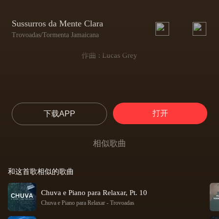
Sussurros da Mente Clara
Trovoadas/Tormenta Jamaicana
作曲 : Lucas Grey
打开
下载APP
相似歌曲
和这首歌相似的歌曲
Chuva e Piano para Relaxar, Pt. 10
Chuva e Piano para Relaxar
-
Trovoadas