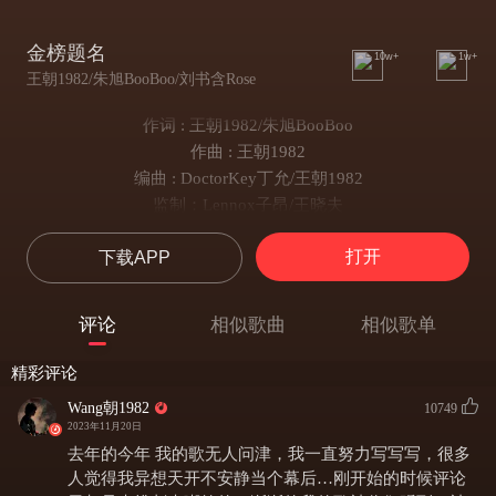
金榜题名
10w+
1w+
王朝1982/朱旭BooBoo/刘书含Rose
作词 : 王朝1982/朱旭BooBoo
作曲 : 王朝1982
编曲 : DoctorKey丁允/王朝1982
监制：Lennox子昂/王晓夫
混音：Doctor Key丁允
打开
下载APP
母带：Doctor Key丁允
制作人：王朝1982
老生演唱：朱旭boooboo
评论
相似歌曲
相似歌单
青衣演唱：刘书含Rose
统筹：朴颖敏Amy Piao/郝雨儿
精彩评论
出品：Global Savage Generation (GSG)
Wang朝1982
10749
窗外春去冬又来
2023年11月20日
小桥挂青苔
去年的今年 我的歌无人问津，我一直努力写写写，很多
姑娘手靠船儿
人觉得我异想天开不安静当个幕后…刚开始的时候评论