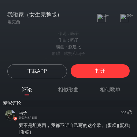
我嘞家（女生完整版）
1w+
999+
坦克西
作词 : 吗子
作曲 : 吗子
编曲 : 赵建飞
原唱 : 吆拐和吗子
录音 : 余鸿川@PeakStudio
混音 : 徐志明
打开
下载APP
我嘞家 在啊个山喀喀头
那里的阳光安逸得很
不像只城兜勒 尽是塑料的味道
评论
相似歌曲
相似歌单
钢筋和水泥
我嘞家 在啊个河坎坎上
精彩评论
那里的河水 清亮得很
吗子
905
不像之城兜嘞 尽是污水
2023年9月15日
尽是污水
要不是坦克西，我都不听自己写的这个歌。[蛋糕][蛋糕]
我嘞家 在啊个山喀喀头
[蛋糕]
我嘞家 在啊个河坎坎上唉