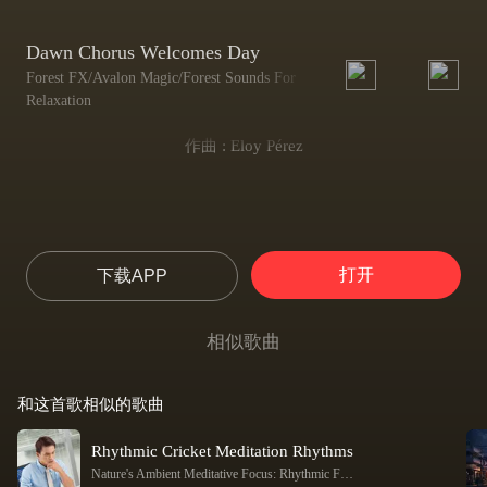
Dawn Chorus Welcomes Day
Forest FX/Avalon Magic/Forest Sounds For
Relaxation
作曲 : Eloy Pérez
打开
下载APP
相似歌曲
和这首歌相似的歌曲
Rhythmic Cricket Meditation Rhythms
Nature's Ambient Meditative Focus: Rhythmic Forest Cricket Soundscapes
-