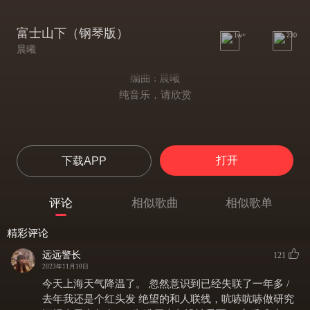
富士山下（钢琴版）
1w+
230
晨曦
编曲 : 晨曦
纯音乐，请欣赏
打开
下载APP
评论
相似歌曲
相似歌单
精彩评论
远远警长
121
2023年11月10日
今天上海天气降温了。 忽然意识到已经失联了一年多 /
去年我还是个红头发 绝望的和人联线，吭哧吭哧做研究