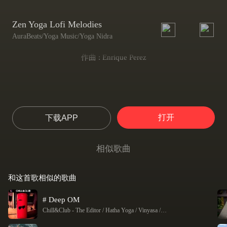
Zen Yoga Lofi Melodies
AuraBeats/Yoga Music/Yoga Nidra
作曲 : Enrique Perez
打开
下载APP
相似歌曲
和这首歌相似的歌曲
# Deep OM
Chill&Club
-
The Editor / Hatha Yoga / Vinyasa / Yoga / Yoga Music