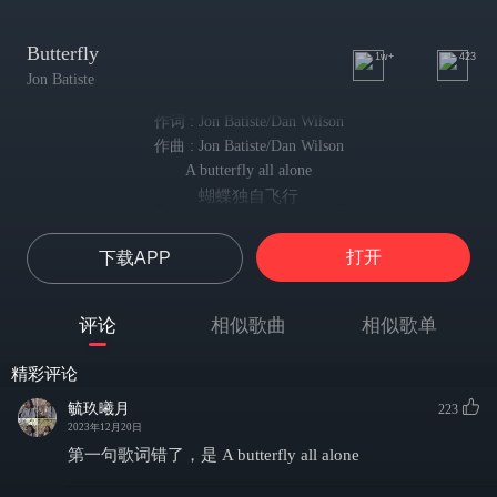
Butterfly
1w+
423
Jon Batiste
作词 : Jon Batiste/Dan Wilson
作曲 : Jon Batiste/Dan Wilson
A butterfly all alone
蝴蝶独自飞行
But can you fly on your own?
可你是否能独自高飞呢?
打开
下载APP
Take your place in the world today
在当今的世界占有一席之地吧
Butterfly fly home
评论
相似歌曲
相似歌单
蝴蝶朝家飞去
Cherry plum and chewing gum
精彩评论
樱桃李 口香糖
Miniskirts and cars that hum
毓玖曦月
223
超短裙 嗡鸣的轿车
2023年12月20日
Driving 'round with your head held high
第一句歌词错了，是 A butterfly all alone
你昂首驰骋
Butterfly flying home