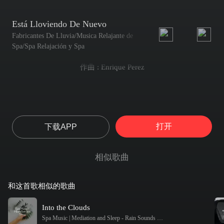
Está Lloviendo De Nuevo
Fabricantes De Lluvia/Musica Relajante de
Spa/Spa Relajación y Spa
作曲 : Enrique Perez
打开
下载APP
相似歌曲
和这首歌相似的歌曲
Into the Clouds
Spa Music | Mediation and Sleep
-
Rain Sounds & Nature Sounds / Fabricantes De Lluvia / Rainforest Sounds