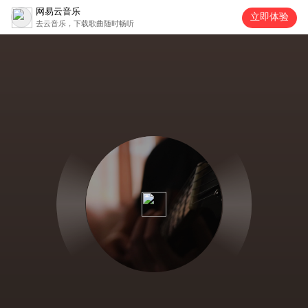
网易云音乐
立即体验
去云音乐，下载歌曲随时畅听