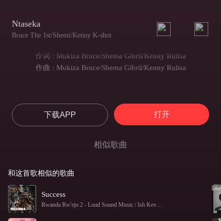
Ntaseka
Bruce The 1st/Shemi/Kenny K-shot
作词 : Mukiza Bruce/Shema Gibril/Kenny Rulisa
作曲 : Mukiza Bruce/Shema Gibril/Kenny Rulisa
打开
下载APP
相似歌曲
和这首歌相似的歌曲
Success
Rwanda Rw'ejo 2
-
Loud Sound Music / Ish Kevin / Trizzie Ninety Six / Logan Joe / Kenny K-shot