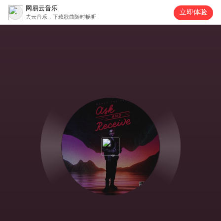
网易云音乐
立即体验
去云音乐，下载歌曲随时畅听