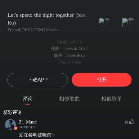
Let's spend the night together (feat.
484
999+
Ru)
Freesol/DJ Z1/CEM Records
作词 : DJ Z1
作曲 : Freesol/DJ Z1
编曲 : Freesol/Z1
True or false.
真假难辨
True to life.
打开
下载APP
真实人生
True love is hard to find.
真爱难寻
评论
相似歌曲
相似歌单
A beacon of hope.
希望灯塔
精彩评论
A faint hope.
微弱曙光
Z1_Music
19
Flying into a snowstorm blind.
2023年8月2日
盲目飞入暴雪中
爱在黎明破晓前✨