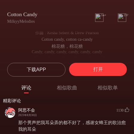
Cotton Candy
1w+
157
MilkyyMelodies
作曲 : Kesha Sebert & Drew Pearson
Cotton candy, cotton ca-candy
棉花糖，棉花糖
Candy, candy, candy, candy, candy, candy
糖果，糖果，糖果，糖果，糖果，糖果
Hey, I'm whatchu need, I'm watchu want
打开
下载APP
嘿，我是你所需的，我是你所欲求的
I got it all, a carnivale
我一应俱全，像个狂欢节
评论
相似歌曲
相似歌单
I'll bring you up, I'll take you down
让你飘飘欲仙，一举将拿下你
精彩评论
I'm sticky sweet, stuck in your teeth like cotton candy
我是粘稠甜蜜，像粘在你牙齿间的
阿思不会
1130
Cotton candy (Ah-ah, ah-ah)
2023年8月30日
棉花糖（啊-哦，哦-哦）
那个男声把我耳朵弄的都不好了，感谢女蜂王的歌治愈
Cotton candy (Ah-ah, ah-oh)
我的耳朵