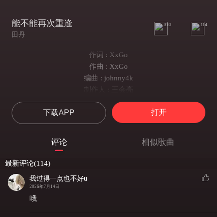
能不能再次重逢
310
114
田丹
作词 : XxGo
作曲 : XxGo
编曲 : johnny4k
制作人 : 王会亮
不要说抱歉 像以前那样抱紧我
打开
下载APP
穿过这时空之间 挽回破碎的一切
天空逐渐变得朦胧我闭上双眼
记忆波涛汹涌我感到累和疲倦
评论
相似歌曲
周围的颜色 开始慢慢消失不见
我在这时空隧道划下一道弧线
最新评论(114)
当我出现在阳光明媚的昨天
我过得一点也不好u
站在了你面前困难都能够磨灭
2026年7月14日
就让这所有的痛不停的
哦
撞击着刺穿着我的身体只要能再次回去改变