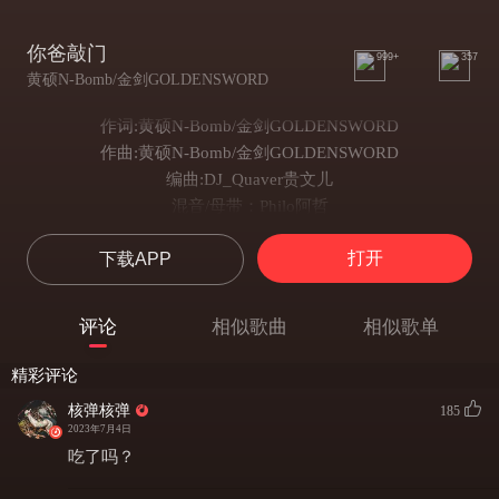
你爸敲门
999+
357
黄硕N-Bomb/金剑GOLDENSWORD
作词:黄硕N-Bomb/金剑GOLDENSWORD
作曲:黄硕N-Bomb/金剑GOLDENSWORD
编曲:DJ_Quaver贵文儿
混音/母带：Philo阿哲
N-Bomb:
打开
下载APP
哥们就是这的黑名单 还在无证驾驶继续狂飙
两脚油破了百 我的灵感永远不会上交
如果硕哥不玩了 我看你们多久把我忘掉
评论
相似歌曲
相似歌单
但在离开之前 我得保证狠货一直畅销
你不会看到我在club里面摇头晃脑
精彩评论
school bar 和 大舞厅 我们一杯一杯煞到醉倒
核弹核弹
185
在北京混你得知道这地儿确实真不一样
2023年7月4日
你的明星范走面儿 不好使 也够你一呛
吃了吗？
别跟我说什么说唱圈 我早已将它抛弃