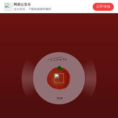
网易云音乐
立即体验
去云音乐，下载歌曲随时畅听