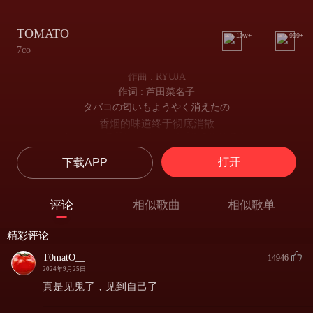
TOMATO
10w+
999+
7co
作曲 : RYUJA
作词 : 芦田菜名子
タバコの匂いもようやく消えたの
香烟的味道终于彻底消散
Instagramで♡(ハート) アピるのやめてネ
不要再Ins上展现你的种种心情了
打开
下载APP
情けないなそんな 勘違い洒落臭い
那样实在可悲 感觉有点弄巧成拙
Go away from my way
评论
相似歌曲
相似歌单
wooohoh ohohoh
360° 見渡してもいないのよ
精彩评论
哪怕360°环顾四周的每个地方
君を好きな私はもう
T0matO__
14946
2024年9月25日
喜欢你的我也早已不在
(レディ トゥー ファイト)
真是见鬼了，见到自己了
（女士 努力去奋斗）