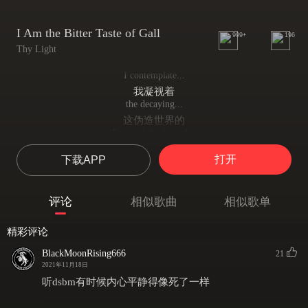
I Am the Bitter Taste of Gall
999+
196
Thy Light
I contemplate...
我凝视着
the decaying...
这伪造世界的
Force of the forged...
日渐衰朽的力量
打开
下载APP
Nature...
我曾被逼迫
that i have been forced...
评论
相似歌曲
相似歌单
去敬拜
To admire...
精彩评论
这虚伪的力量
None of this..
BlackMoonRising666
21
这力量
2021年11月18日
Is more special...
听dsbm有时候内心平静得像死了一样
平庸至极
Then a bitter draft...