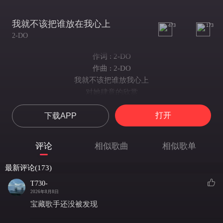
我就不该把谁放在我心上
473
173
2-DO
作词 : 2-DO
作曲 : 2-DO
我就不该把谁放我心上
对她肆意的欣赏
会搞得我也很紧张
打开
下载APP
女孩总爱看我狼狈模样
互相对立的景象
明明这样让人心慌
评论
相似歌曲
相似歌单
I know I know
晚风吹过我头发的时候
最新评论(173)
享受惬意又落寞的感受
T730-
孤独才是我自由的出口
2026年8月8日
我想
宝藏歌手还没被发现
忘了我会爱 把心碎推开