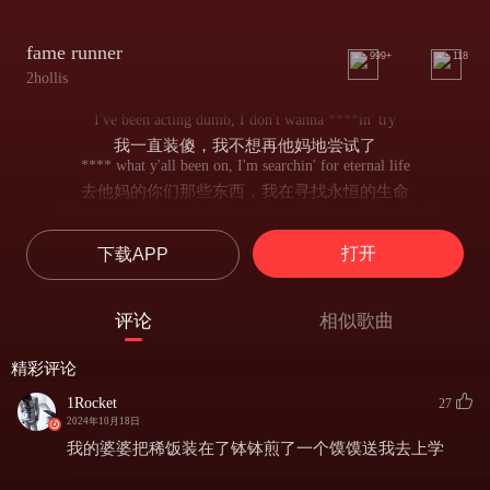
fame runner
999+
118
2hollis
I've been acting dumb, I don't wanna ****in' try
我一直装傻，我不想再他妈地尝试了
**** what y'all been on, I'm searchin' for eternal life
去他妈的你们那些东西，我在寻找永恒的生命
If it was you that was lovin' me, then why'd you tell me lies?
如果是你爱着我，那你为什么对我撒谎？
打开
下载APP
**** you and your homies, y'all don't understand the light
去你和你的兄弟们，你们根本不懂光明
If it was fame that I wanted, then I'd ****in' sacrifice
评论
相似歌曲
如果名声是我想要的，那我早就该他妈地牺牲了
Y'all don't understand my time
精彩评论
你们根本不懂我的时间
And it's a name that she wanted, put the 2 and then I'm fye
1Rocket
27
她想要的是一个名字，添上个“2”，然后我就燃烧起来了
2024年10月18日
The contemplation get me high
我的婆婆把稀饭装在了钵钵煎了一个馍馍送我去上学
沉思让我飘然若仙
Chased for the sunrise, let the tears fly