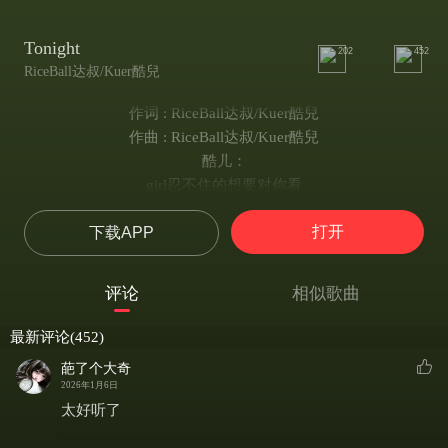
Tonight
202
452
RiceBall达叔/Kuer酷兒
作词 : RiceBall达叔/Kuer酷兒
作曲 : RiceBall达叔/Kuer酷兒
酷儿：
girl忍不住的想要对你看
你的眼神里面藏着我们所有的期盼
打开
下载APP
为你写首情歌当然不会去摆烂
可你有时候的胡闹应该让我怎么办 wow
你说所有话我现在应该全部听着
评论
相似歌曲
答应过你以后努力做个 super singer
为你操碎心也带你去到拉斯维加斯
最新评论(452)
and now i say
葩了个大奇
我怎么可以觉得自己做的对
2026年1月6日
你代表所有爱情也能让我对了味
太好听了
不同他们说的没有什么配不配