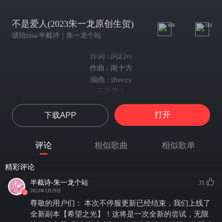
不是爱人(2023朱一龙原创生贺)
408
118
琥珀xisa/半截诗｜朱一龙个站
作词 : 阿幻vi
作曲 : 南十方
编曲 : ifreezy
不是爱人
半截诗出品 朱一龙生贺专辑《扰扰人间》——哀
打开
下载APP
策划：翎依、阿幻、南十方
作曲/和声编写：南十方
作词/剧本：阿幻
评论
相似歌曲
相似歌单
编曲：iFreezy
演唱：琥珀xisa
精彩评论
和声：琥珀，苡柠，夏阳，千礼
半截诗-朱一龙个站
31
混音：Q.L
2023年3月29日
配音：吸吸
尊敬的用户们： 本次不停服更新已经结束，我们上线了
画手：叨叨
全新副本【希望之光】！这将是一次全新的尝试，无限