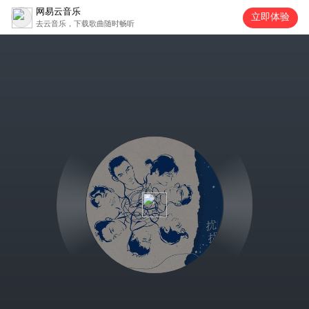
网易云音乐
立即体验
去云音乐，下载歌曲随时畅听