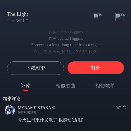
The Light
1w+
639
Juice WRLD
作词 : Jarad Higgins
作曲 : Jarad Higgins
Forever is a long, long time from tonight
永远 是从今夜起 往后的很久很久
When it's dark outside, you're always the light, light
每当外面一片黑暗 你总会化作我的光芒
打开
下载APP
This heart of mine was once cold as the ice, oh, oh
我的心曾已冷若坚冰
The more I try, the more I open my mind
评论
相似歌曲
相似歌单
越是试探 心便敞得越开
For you to find
精彩评论
主动让你发现
The demons hiding deep inside
MYNAMEISTAKAXI
207
我深深藏匿着的心魔
2023年3月23日
I owe fines, the devil say I owe him for life
今天生日果汁发歌了 很感动[流泪]
欠下不少罚款 恶魔说我还欠他一条命
But I could feel it, I got God on my side