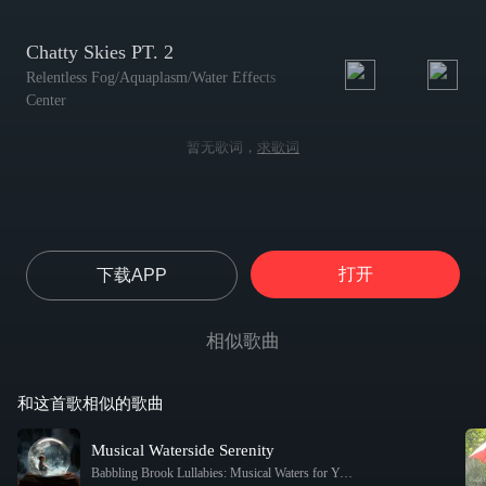
Chatty Skies PT. 2
Relentless Fog/Aquaplasm/Water Effects
Center
暂无歌词，
求歌词
打开
下载APP
相似歌曲
和这首歌相似的歌曲
Musical Waterside Serenity
Babbling Brook Lullabies: Musical Waters for Your Baby
-
Nature Noise / 