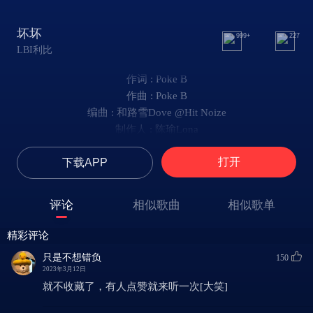
坏坏
999+
227
LBI利比
作词 : Poke B
作曲 : Poke B
编曲 : 和路雪Dove @Hit Noize
制作人 : 陈瑜Lona
是时候送你回家
打开
下载APP
I want more than just your body
Please save your love show me
Please save your love show me
评论
相似歌曲
相似歌单
危险迷人可爱的坏坏
她说哈喽我说了bye bye
精彩评论
女孩们不了解
只是不想错负
150
他好像很特别
2023年3月12日
幻想过发生无数个情节
就不收藏了，有人点赞就来听一次[大笑]
危险迷人可爱的坏坏