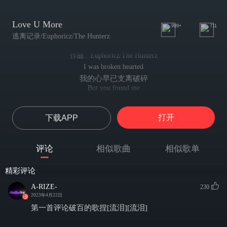
Love U More
999+
711
逃离记录/Euphoricz/The Hunterz
作曲 : Euphoricz/The Hunterz
I was broken hearted
我的心早已支离破碎
But you found me
但你寻到了我
Yeah you found me
打开
下载APP
是啊，你寻到了我
I was afraid to restart
我曾畏惧重新来过
评论
相似歌曲
相似歌单
But you made me see
但你让我明白
精彩评论
Yeah you made me see
是的，你让我明白
A-RIZE-
230
What do I do when all I think about is you
2023年4月22日
当我的万千思绪都充斥着你，我该如何是好
第一首评论破百的歌捏[流泪][流泪]
You are in my mind cause the sun will be all right