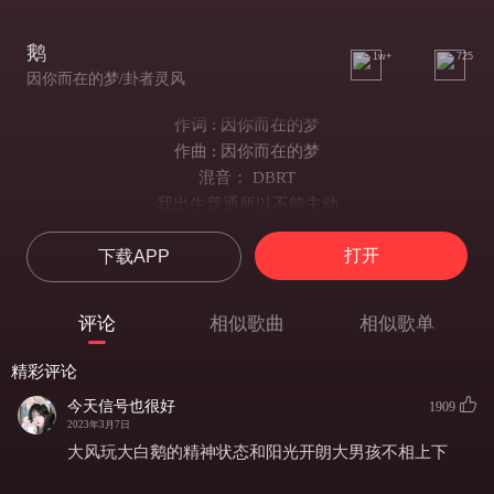
鹅
1w+
725
因你而在的梦/卦者灵风
作词 : 因你而在的梦
作曲 : 因你而在的梦
混音： DBRT
我出生普通所以不能主动
常被人鼓动我们不共边
打开
下载APP
这是哪来的大白鹅身份太惨
拿张白板丢了祖宗的脸
哥们大摇大摆你狙不到
评论
相似歌曲
相似歌单
哥们四小天鹅要去舞蹈
只是白鹅身份就比你硬很多
精彩评论
说什么请斟酌管什么谨慎说
今天信号也很好
1909
有人穿了我的衣服是品如的衣服
2023年3月7日
光脚不怕穿鞋的一换一
大风玩大白鹅的精神状态和阳光开朗大男孩不相上下
有人揣测我的意图说有刀人的意图