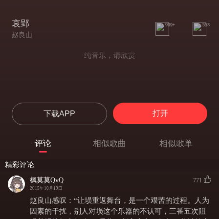
哀郢
999+
553
赵良山
纯音乐，请欣赏
打开
下载APP
评论
相似歌曲
相似歌单
精彩评论
枫莫莫QvQ
771
2015年10月19日
赵良山感叹：“让埙重返舞台，是一个艰苦的过程。人为
因素的干扰，别人对埙这个乐器的不认可，三番五次阻