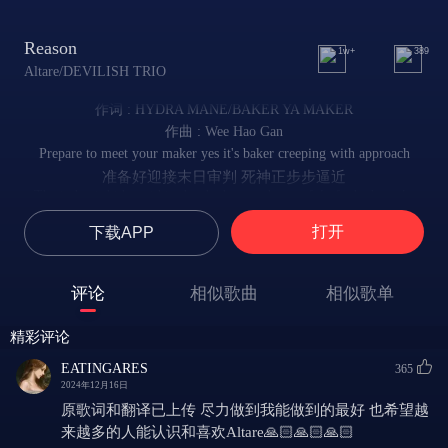
Reason
1w+
389
Altare/DEVILISH TRIO
作词 : HYDRA MANE/BAKER YA MAKER
作曲 : Wee Hao Gan
Prepare to meet your maker yes it's baker creeping with approach
准备好迎接末日审判 死神正步步逼近
The judge it hides within the shadows so be careful of what's spoke
阴影之中潜伏的法官 窥探着你的每一句话语
打开
下载APP
Fear the sight it comes at night
恐惧在夜幕降临时来袭
Deep in the woods, the monsters dwell
评论
相似歌曲
相似歌单
森林深处 恶灵栖息
Beneath the surface of the soil
精彩评论
泥土之下
Lies the miseries of hell
EATINGARES
365
埋藏着地狱般无尽的痛苦
2024年12月16日
In the marrow of this sickness
原歌词和翻译已上传 尽力做到我能做到的最好 也希望越
病态的骨髓里 腐朽滋生
来越多的人能认识和喜欢Altare🙏🏻🙏🏻🙏🏻
I take pleasure in the weakness