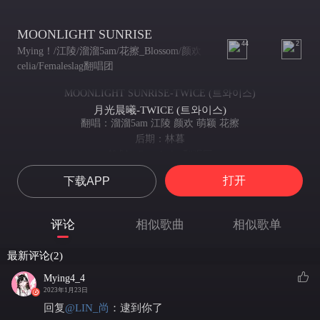
MOONLIGHT SUNRISE
44
2
Mying！/江陵/溜溜5am/花擦_Blossom/颜欢
celia/Femaleslag翻唱团
MOONLIGHT SUNRISE-TWICE (트와이스)
月光晨曦-TWICE (트와이스)
翻唱：溜溜5am 江陵 颜欢 萌颖 花擦
后期：林暮
策划：Femaleslag翻唱团
【萌颖】
打开
下载APP
Oh yeah
I guarantee I gotcha
我保证会抓住你
评论
相似歌曲
相似歌单
【江陵】
I’ve been craving for your love
最新评论(2)
我一直渴望你的爱
Can’t see nobody but us
Mying4_4
2023年1月23日
眼中只有你我存在
so I so I s o I
回复
@
LIN_尚
：
逮到你了