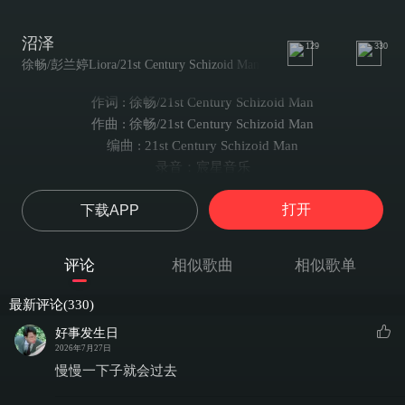
沼泽
129
330
徐畅/彭兰婷Liora/21st Century Schizoid Man
作词 : 徐畅/21st Century Schizoid Man
作曲 : 徐畅/21st Century Schizoid Man
编曲 : 21st Century Schizoid Man
录音：宸星音乐
混音：宸星音乐
打开
下载APP
和声编写：彭兰婷/21st century schizoid man
和声配唱：彭兰婷
热烈的气氛被溶解
评论
相似歌曲
相似歌单
嘈杂的心被冷却
可笑情话烂大街
最新评论(330)
时间一点一点一瞬间
好事发生日
想忘掉某种想念
2026年7月27日
心不在焉
慢慢一下子就会过去
逃，逃离短暂的无趣和狂热