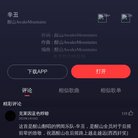
辛丑
999+
106
醒山AwakeMountains
作词 : 醒山AwakeMountains
作曲 : 醒山AwakeMountains
编曲 : 醒山AwakeMountains
辛丑拜访游乐场
骤然的凛冬撕开了摩天轮的中央
打开
下载APP
魔鬼行走马戏坊
有个上帝躲在观众席里小心观望
今晚难收场（表演难收场）
评论
相似歌曲
相似歌单
四处奏起闭馆之殇，蔓延至大街小巷
寰宇难收场（你我难收场）
精彩评论
傲慢者还在演讲，死神他回马一枪
克莱因蓝色蜉蝣
119
我说神明
2023年1月16日
有条蜡做的慈眉
这首是醒山翻唱的惘闻乐队-辛丑，是醒山全员对于后摇
常流下油腻的泪
前辈的致敬，祝愿醒山在后摇路上越走越远[西西奸笑]