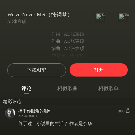
We've Never Met（纯钢琴）
1w+
999+
AD张宸硕
作词 : AD张宸硕
作曲 : AD张宸硕
编曲 : AD张宸硕
纯音乐，请欣赏
打开
下载APP
评论
相似歌曲
相似歌单
精彩评论
擦干你眼角的泪y
1886
2025年5月31日
终于过上小说里的生活了 作者是余华