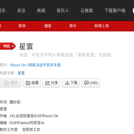
音乐
关注
商城
音乐人
云推歌
下载客户端
榜
歌单
播客
歌手
新碟上架