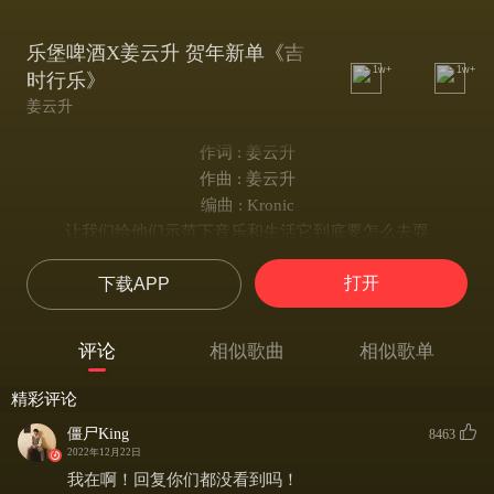
乐堡啤酒X姜云升 贺年新单《吉
1w+
1w+
时行乐》
姜云升
作词 : 姜云升
作曲 : 姜云升
编曲 : Kronic
让我们给他们示范下音乐和生活它到底要怎么去耍
8点半结束了音乐节顾帅他告诉我定了个超大的卡
打开
下载APP
放开玩就现在我和我兄弟们只会去当地最高端的 CLUB
营销们疯狂地朋友圈发定位给他们预告我今晚去哪
玩得大诶 Rapper都玩得大
评论
相似歌曲
相似歌单
他说他来这里不是为喝酒只是他单纯地想说话
王总又上了些 Tuborg快大口地贺吧
精彩评论
他一向都胆子大
僵尸King
8463
每次我出门就必须玩到位不到点不可能想回家
2022年12月22日
YES I AM TOP
我在啊！回复你们都没看到吗！