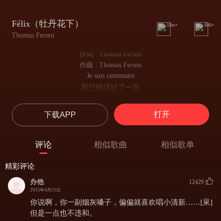
Félix（牡丹花下）
10w+
999+
Thomas Fersen
作词 : Thomas Fersen
作曲 : Thomas Fersen
Je suis centenaire
我已经活过了一百
Mais je suis encore vert
但是我精力充沛还很厉害
打开
下载APP
Pour l'amour y a pas d'âge
爱情不论年龄
Et je suis prêt pour le mariage
评论
相似歌曲
相似歌单
我准备好了走向婚姻
J'ai l'âge d'être grand-père
精彩评论
我有一把当爷爷的年纪
Et même arrière-grand-père
办他
12429
做个太爷爷也是可以
2015年4月21日
Je fais semblant d'être sourd
你说啊，你一副烟灰嗓子，偏偏就喜欢唱小清新……[呆]
我看着耳朵已不灵
但是一点也不违和。
Mais je suis prêt pour l'amour