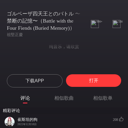
ゴルベーザ四天王とのバトル 〜
禁断の記憶〜（Battle with the
999+
108
Four Fiends (Buried Memory)）
祖堅正慶
纯音乐，请欣赏
打开
下载APP
评论
相似歌曲
相似歌单
精彩评论
崔斯坦的狗
208
2022年12月18日