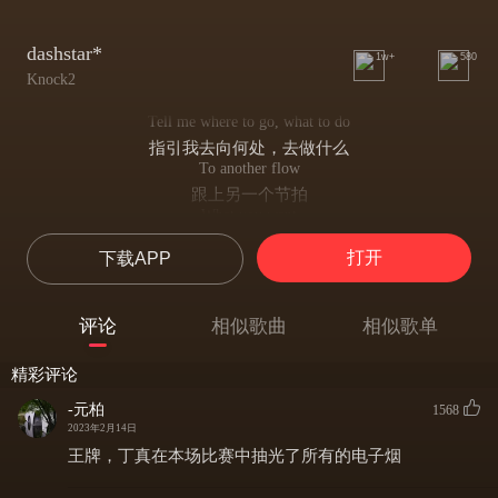
dashstar*
1w+
580
Knock2
Tell me where to go, what to do
指引我去向何处，去做什么
To another flow
跟上另一个节拍
What you want
随心所欲
打开
下载APP
Tell me where to go, what to do
告诉我该去哪，做什么
To another flow
评论
相似歌曲
相似歌单
跟上另一个节拍
What you want
精彩评论
随心所欲
Show me the stars
-元柏
1568
指引我方向
2023年2月14日
(Show me)
王牌，丁真在本场比赛中抽光了所有的电子烟
指引我
What you want