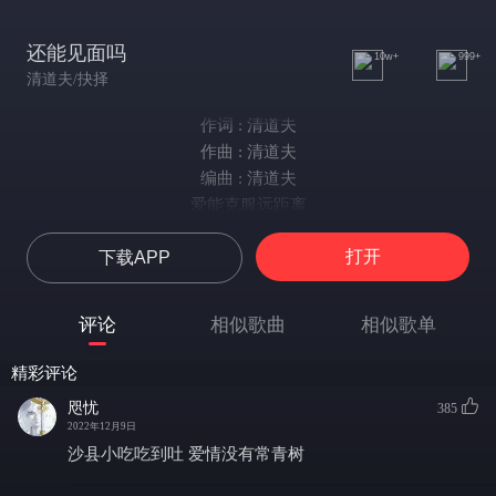
还能见面吗
10w+
999+
清道夫/抉择
作词 : 清道夫
作曲 : 清道夫
编曲 : 清道夫
爱能克服远距离
多远都要在一起
打开
下载APP
我已经不再存在你的心里
就让我独自守着回忆
如果阳光永远都炽热
评论
相似歌曲
相似歌单
如果彩虹不会掉颜色
你能不能不离开呢
精彩评论
我能习惯远距离
咫忧
385
爱总是身不由己
2022年12月9日
宁愿换个方式至少还能遥远爱着你
沙县小吃吃到吐 爱情没有常青树
爱能克服远距离