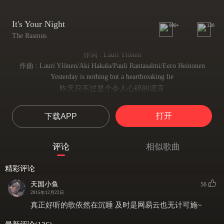
It's Your Night
999+
136
The Rasmus
作词 : Lauri Ylönen
作曲 : Lauri Ylönen/Aki Hakala/Pauli Rantasalmi/Eero Heinonen
Yesterday is nothing but a heartbreaking lie
昨天只不过是个令人心碎的谎言
Don't wanna breathe but I think you should give it a try
即使你遍体鳞伤，但我建议你最好还是尝试着重新来过
打开
下载APP
You don't know why but you wonder if he'll ever call
你不知道为什么事情会到如此地步，你也不确定你等的人是否还会
Let it go' can't you see the writings on the wall
来电话
评论
相似歌曲
那就干脆别管他，难道你看不见墙上的涂鸦么？
It's your heart on the line
精彩评论
那讲的正是你此刻犹豫不决的心
If you want some more
天国小鱼
56
如果你想要得到些什么
2015年12月22日
Get down on the floor
真正好听的歌依然在沉睡 及时是网易云也无计可施~
那么，最好先老老实实地坐在地上想想
What you're waiting for?