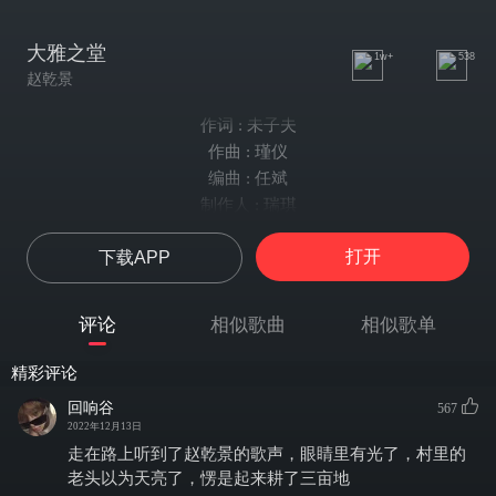
大雅之堂
1w+
538
赵乾景
作词 : 未子夫
作曲 : 瑾仪
编曲 : 任斌
制作人 : 瑞琪
暴力新美学 我不懂欣赏
打开
下载APP
重口恶趣味 请阁下品尝
我嬉笑怒骂 虽难见真章
也劝 你善良
评论
相似歌曲
相似歌单
枕边厚黑学 读到第几章
一万个信仰 有几个高尚
精彩评论
谁不曾躲在 漆黑暗巷
回响谷
567
释放 过欲望
2022年12月13日
有时真的很想 时空回到蛮荒
走在路上听到了赵乾景的歌声，眼睛里有光了，村里的
草木自然生长 鸟自由飞翔
老头以为天亮了，愣是起来耕了三亩地