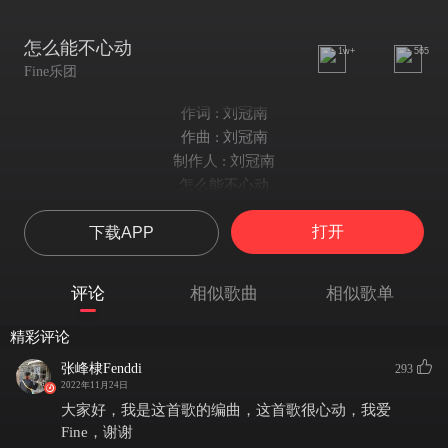
怎么能不心动
1w+
565
Fine乐团
作词 : 刘冠南
作曲 : 刘冠南
制作人 : 刘冠南
怎么能不心动
黑白的轮廓被雕刻成了风情万种
打开
下载APP
想动也不能动
炙热的恶魔附着在灵魂太多的片刻
想走不能走的痛
评论
相似歌曲
相似歌单
掉落了
四处涌动
精彩评论
捡起来又会重蹈覆辙
张峰棣Fenddi
293
别人听到的和想看见的
2022年11月24日
被阴暗枷锁了以后
大家好，我是这首歌的编曲，这首歌很心动，我爱
然后体无完肤
Fine，谢谢